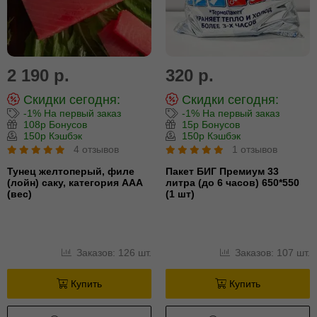
2 190 р.
320 р.
Скидки сегодня:
Скидки сегодня:
-1% На первый заказ
-1% На первый заказ
108р Бонусов
15р Бонусов
150р Кэшбэк
150р Кэшбэк
4 отзывов
1 отзывов
Тунец желтоперый, филе
Пакет БИГ Премиум 33
(лойн) cаку, категория ААА
литра (до 6 часов) 650*550
(вес)
(1 шт)
Заказов: 126 шт.
Заказов: 107 шт.
Купить
Купить