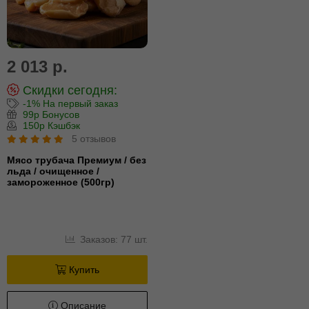
2 013 р.
Скидки сегодня:
-1% На первый заказ
99р Бонусов
150р Кэшбэк
5 отзывов
Мясо трубача Премиум / без
льда / очищенное /
замороженное (500гр)
Заказов: 77 шт.
Купить
Описание