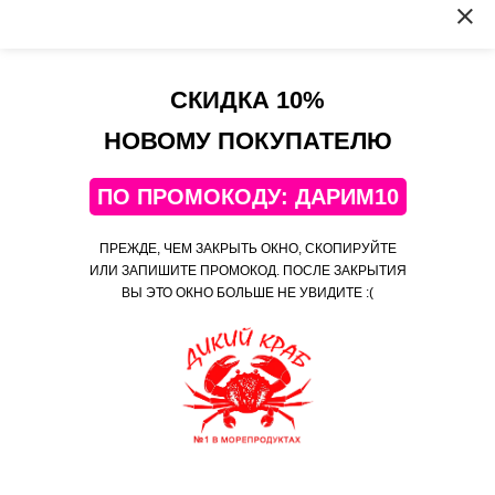
Алина (менеджер магазина)
Здравствуйте. Светлана, спасибо за ваш отзыв, будем
рады видеть вас в числе наших постоянных покупателей
СКИДКА 10%
2
НОВОМУ ПОКУПАТЕЛЮ
ПО ПРОМОКОДУ: ДАРИМ10
Мясо Камчатского краба салатное Крупно-
кусковое SUPREME (500 гр.)
ПРЕЖДЕ, ЧЕМ ЗАКРЫТЬ ОКНО, СКОПИРУЙТЕ
Оксана
ИЛИ ЗАПИШИТЕ ПРОМОКОД. ПОСЛЕ ЗАКРЫТИЯ
ВЫ ЭТО ОКНО БОЛЬШЕ НЕ УВИДИТЕ :(
Достоинства
Не первый раз заказываем здесь. Всех знакомых тоже
подсадили! Товар качественный, привозят быстро, все красиво
упаковано!
Недостатки
‹
›
Лента заказов
8 мин
назад
Нет
Yulia купил (а)
Креветки Тигровые Королевские/
закрыть
ваннамей / свежемороженые /
крупные (16-20 шт/фунт) / без