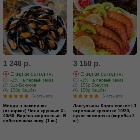
1 246 р.
3 150 р.
Скидки сегодня:
Скидки сегодня:
-1% На первый заказ
-1% На первый заказ
61р Бонусов
155р Бонусов
150р Кэшбэк
150р Кэшбэк
6 отзывов
6 отзывов
Мидии в раковинах
Лангустины Королевские L1
(створках) Чили крупные XL
огромные креветки 10/20,
40/60. Варёно-мороженые. В
сухая заморозка (коробка 2
собственном соку. (1 кг.)
кг)