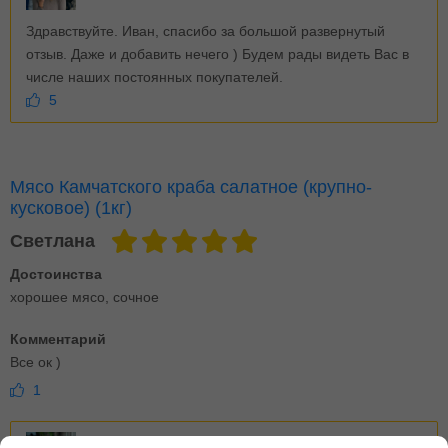
Здравствуйте. Иван, спасибо за большой развернутый
отзыв. Даже и добавить нечего ) Будем рады видеть Вас в
числе наших постоянных покупателей.
5
Мясо Камчатского краба салатное (крупно-
кусковое) (1кг)
Светлана
Достоинства
хорошее мясо, сочное
Комментарий
Все ок )
1