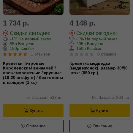
1 734 р.
4 148 р.
Скидки сегодня:
Скидки сегодня:
-1% На первый заказ
-1% На первый заказ
85р Бонусов
205р Бонусов
150р Кэшбэк
150р Кэшбэк
1 отзывов
0 отзывов
Креветки Тигровые
Креветка медведка
Королевские/ ваннамей /
(медвежонок), размер 30/50
свежемороженые / крупные
шт/кг (850 гр.)
(16-20 шт/фунт) / без головы
в панцире (1 кг.)
Заказов: 539 шт.
Заказов: 203 шт.
Купить
Купить
Описание
Описание