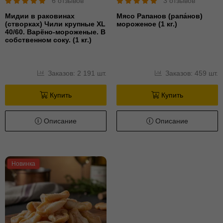
6 отзывов
3 отзывов
Мидии в раковинах
Мясо Рапанов (рапа́нов)
(створках) Чили крупные XL
мороженое (1 кг.)
40/60. Варёно-мороженые. В
собственном соку. (1 кг.)
Заказов: 2 191 шт.
Заказов: 459 шт.
Купить
Купить
Описание
Описание
Новинка