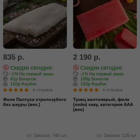
835 р.
2 190 р.
Скидки сегодня:
Скидки сегодня:
-1% На первый заказ
-1% На первый заказ
41р Бонусов
108р Бонусов
150р Кэшбэк
150р Кэшбэк
4 отзывов
4 отзывов
Филе Палтуса стрелозубого
Тунец желтоперый, филе
без шкуры (вес.)
(лойн) cаку, категория ААА
(вес)
Заказов: 748 шт.
Заказов: 126 шт.