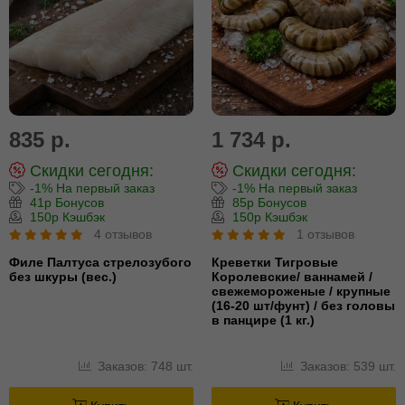
835 р.
1 734 р.
Скидки сегодня:
Скидки сегодня:
-1% На первый заказ
-1% На первый заказ
41р Бонусов
85р Бонусов
150р Кэшбэк
150р Кэшбэк
4 отзывов
1 отзывов
Филе Палтуса стрелозубого
Креветки Тигровые
без шкуры (вес.)
Королевские/ ваннамей /
свежемороженые / крупные
(16-20 шт/фунт) / без головы
в панцире (1 кг.)
Заказов: 748 шт.
Заказов: 539 шт.