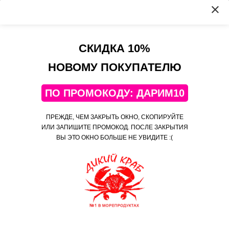
Оптовые продажи
Оферта сервиса
Политика
конфиденциальности
СКИДКА 10%
Контакты
НОВОМУ ПОКУПАТЕЛЮ
+7(495)108-52-06
ПО ПРОМОКОДУ: ДАРИМ10
Telegram
Яндекс Дзен
ПРЕЖДЕ, ЧЕМ ЗАКРЫТЬ ОКНО, СКОПИРУЙТЕ
Яндекс Коллекции
ИЛИ ЗАПИШИТЕ ПРОМОКОД. ПОСЛЕ ЗАКРЫТИЯ
ВЫ ЭТО ОКНО БОЛЬШЕ НЕ УВИДИТЕ :(
‹
›
Лента заказов
7 мин
назад
© 2026 «Дикий Краб» — магазин сертифицированных морепродуктов. Доставка
Борислава купил (а)
камчатского краба, красной икры, креветок, гребешков и мидий, всегда дешево!
Филе Палтуса стрелозубого без
закрыть
шкуры (вес.)