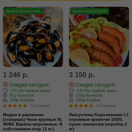
Выбор покупателей
Выбор покупателей
1 246 р.
3 150 р.
Скидки сегодня:
Скидки сегодня:
-1% На первый заказ
-1% На первый заказ
61р Бонусов
155р Бонусов
150р Кэшбэк
150р Кэшбэк
6 отзывов
6 отзывов
Мидии в раковинах
Лангустины Королевские L1
(створках) Чили крупные XL
огромные креветки 10/20,
40/60. Варёно-мороженые. В
сухая заморозка (коробка 2
собственном соку. (1 кг.)
кг)