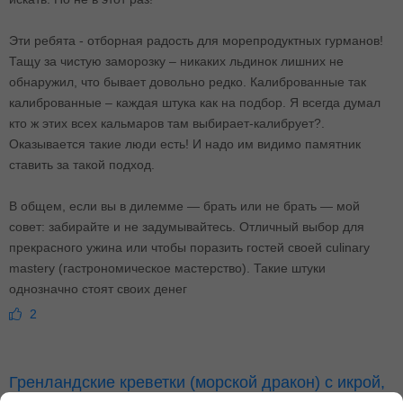
Эти ребята - отборная радость для морепродуктных гурманов!
Тащу за чистую заморозку – никаких льдинок лишних не
обнаружил, что бывает довольно редко. Калиброванные так
калиброванные – каждая штука как на подбор. Я всегда думал
кто ж этих всех кальмаров там выбирает-калибрует?.
Оказывается такие люди есть! И надо им видимо памятник
ставить за такой подход.
В общем, если вы в дилемме — брать или не брать — мой
совет: забирайте и не задумывайтесь. Отличный выбор для
прекрасного ужина или чтобы поразить гостей своей culinary
mastery (гастрономическое мастерство). Такие штуки
однозначно стоят своих денег
2
Гренландские креветки (морской дракон) с икрой,
70/90, сухая заморозка (400 гр)