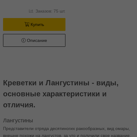
Заказов: 75 шт.
Купить
Описание
Креветки и Лангустины - виды,
основные характеристики и
отличия.
Лангустины
Представители отряда десятиногих ракообразных, вид омары,
внешне похожи на лангустов, за что и получили свое название.