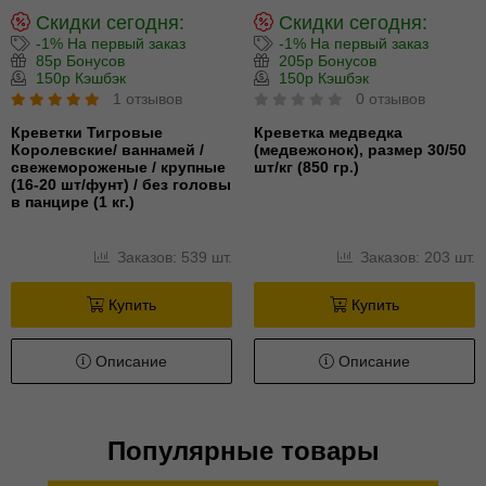
Скидки сегодня:
Скидки сегодня:
-1% На первый заказ
-1% На первый заказ
85р Бонусов
205р Бонусов
150р Кэшбэк
150р Кэшбэк
1 отзывов
0 отзывов
Креветки Тигровые
Креветка медведка
Королевские/ ваннамей /
(медвежонок), размер 30/50
свежемороженые / крупные
шт/кг (850 гр.)
(16-20 шт/фунт) / без головы
в панцире (1 кг.)
Заказов: 539 шт.
Заказов: 203 шт.
Купить
Купить
Описание
Описание
Популярные товары