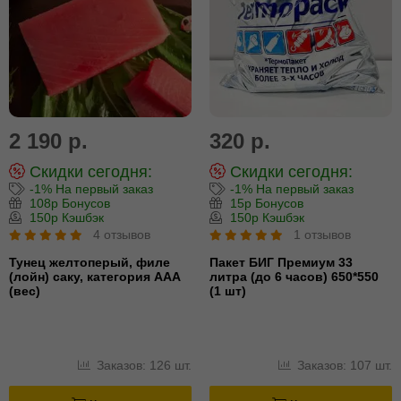
2 190 р.
320 р.
Скидки сегодня:
Скидки сегодня:
-1% На первый заказ
-1% На первый заказ
108р Бонусов
15р Бонусов
150р Кэшбэк
150р Кэшбэк
4 отзывов
1 отзывов
Тунец желтоперый, филе
Пакет БИГ Премиум 33
(лойн) cаку, категория ААА
литра (до 6 часов) 650*550
(вес)
(1 шт)
Заказов: 126 шт.
Заказов: 107 шт.