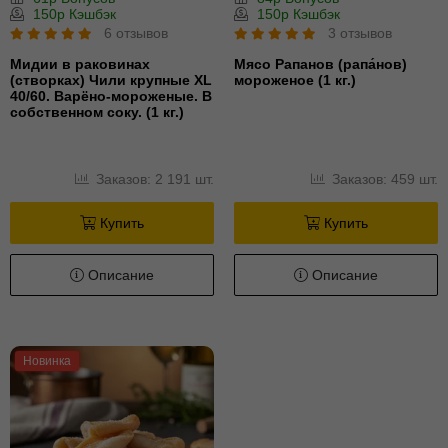
150р Кэшбэк
150р Кэшбэк
6 отзывов
3 отзывов
Мидии в раковинах
Мясо Рапанов (рапа́нов)
(створках) Чили крупные XL
мороженое (1 кг.)
40/60. Варёно-мороженые. В
собственном соку. (1 кг.)
Заказов: 2 191 шт.
Заказов: 459 шт.
Купить
Купить
Описание
Описание
Новинка