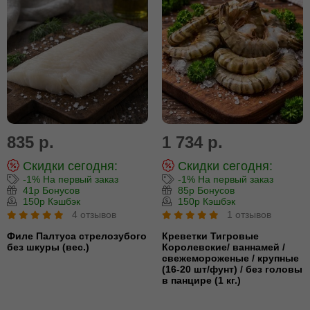
835 р.
1 734 р.
Скидки сегодня:
Скидки сегодня:
-1% На первый заказ
-1% На первый заказ
41р Бонусов
85р Бонусов
150р Кэшбэк
150р Кэшбэк
4 отзывов
1 отзывов
Филе Палтуса стрелозубого
Креветки Тигровые
без шкуры (вес.)
Королевские/ ваннамей /
свежемороженые / крупные
(16-20 шт/фунт) / без головы
в панцире (1 кг.)