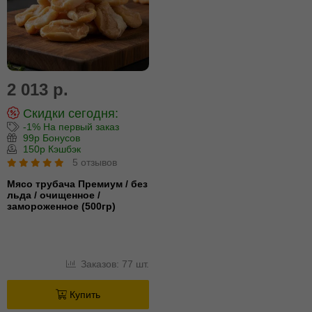
2 013 р.
Скидки сегодня:
-1% На первый заказ
99р Бонусов
150р Кэшбэк
5 отзывов
Мясо трубача Премиум / без
льда / очищенное /
замороженное (500гр)
Заказов: 77 шт.
Купить