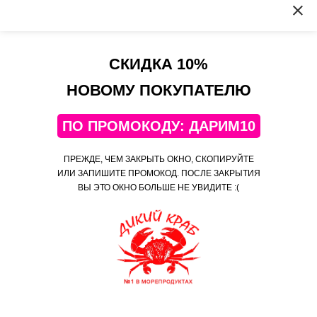
Сергей
Достоинства
СКИДКА 10%
😻
НОВОМУ ПОКУПАТЕЛЮ
Комментарий
Мой любимый магазин!
Мои любимые креветки!
ПО ПРОМОКОДУ: ДАРИМ10
1
ПРЕЖДЕ, ЧЕМ ЗАКРЫТЬ ОКНО, СКОПИРУЙТЕ
ИЛИ ЗАПИШИТЕ ПРОМОКОД. ПОСЛЕ ЗАКРЫТИЯ
ВЫ ЭТО ОКНО БОЛЬШЕ НЕ УВИДИТЕ :(
Гренландские креветки (морской дракон) с икрой,
70/90, сухая заморозка (400 гр)
Вера
Достоинства
Супер!
‹
›
Лента заказов
4 мин
назад
Борислава купил (а)
Филе Палтуса стрелозубого без
закрыть
Комментарий
шкуры (вес.)