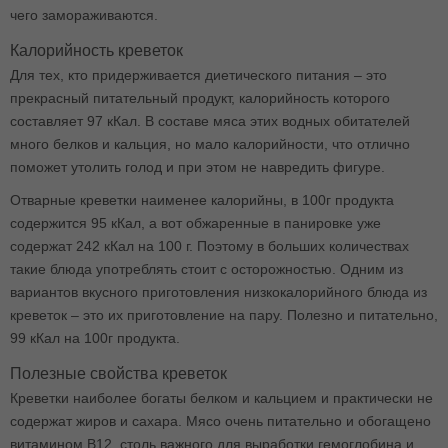
чего замораживаются.
Калорийность креветок
Для тех, кто придерживается диетического питания – это
прекрасный питательный продукт, калорийность которого
составляет 97 кКал. В составе мяса этих водных обитателей
много белков и кальция, но мало калорийности, что отлично
поможет утолить голод и при этом не навредить фигуре.
Отварные креветки наименее калорийны, в 100г продукта
содержится 95 кКал, а вот обжаренные в панировке уже
содержат 242 кКал на 100 г. Поэтому в больших количествах
такие блюда употреблять стоит с осторожностью. Одним из
вариантов вкусного приготовления низкокалорийного блюда из
креветок – это их приготовление на пару. Полезно и питательно,
99 кКал на 100г продукта.
Полезные свойства креветок
Креветки наиболее богаты белком и кальцием и практически не
содержат жиров и сахара. Мясо очень питательно и обогащено
витамином В12, столь важного для выработки гемоглобина и