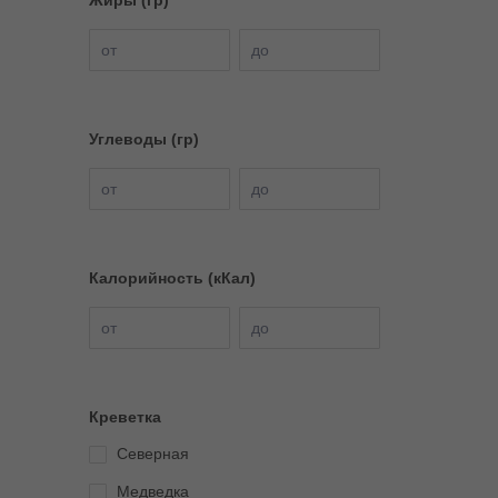
Жиры (гр)
от
до
Углеводы (гр)
от
до
Калорийность (кКал)
от
до
Креветка
Северная
Медведка