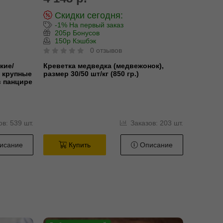
Скидки сегодня:
-1% На первый заказ
205р Бонусов
150р Кэшбэк
0 отзывов
кие/
Креветка медведка (медвежонок),
/ крупные
размер 30/50 шт/кг (850 гр.)
в панцире
в: 539 шт.
Заказов: 203 шт.
исание
Купить
Описание