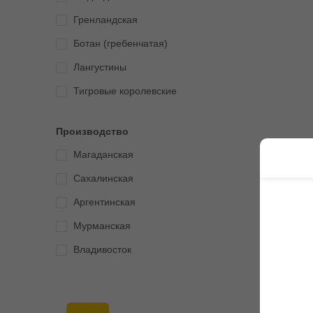
Гренландская
Ботан (гребенчатая)
Лангустины
Тигровые королевские
Производство
Магаданская
Сахалинская
Аргентинская
Мурманская
Владивосток