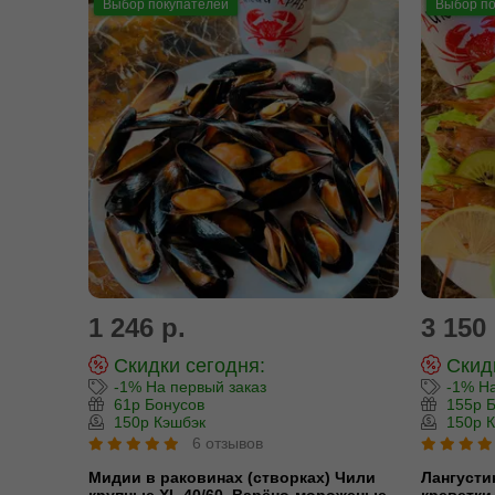
Выбор покупателей
Выбор по
1 246 р.
3 150 
Скидки сегодня:
Скидк
-1% На первый заказ
-1% На
61р Бонусов
155р Б
150р Кэшбэк
150р К
6 отзывов
Мидии в раковинах (створках) Чили
Лангусти