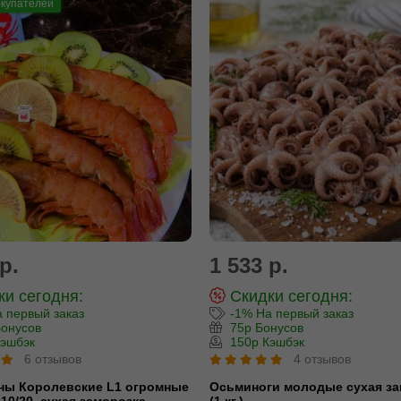
купателей
р.
1 533 р.
и сегодня:
Скидки сегодня:
 первый заказ
-1% На первый заказ
онусов
75р Бонусов
эшбэк
150р Кэшбэк
6 отзывов
4 отзывов
ны Королевские L1 огромные
Осьминоги молодые сухая за