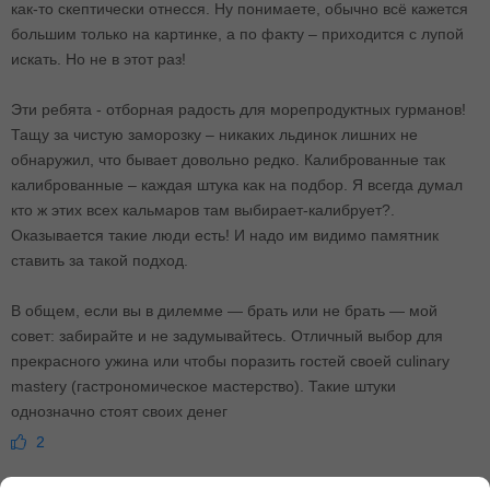
как-то скептически отнесся. Ну понимаете, обычно всё кажется
большим только на картинке, а по факту – приходится с лупой
искать. Но не в этот раз!
Эти ребята - отборная радость для морепродуктных гурманов!
Тащу за чистую заморозку – никаких льдинок лишних не
обнаружил, что бывает довольно редко. Калиброванные так
калиброванные – каждая штука как на подбор. Я всегда думал
кто ж этих всех кальмаров там выбирает-калибрует?.
Оказывается такие люди есть! И надо им видимо памятник
ставить за такой подход.
В общем, если вы в дилемме — брать или не брать — мой
совет: забирайте и не задумывайтесь. Отличный выбор для
прекрасного ужина или чтобы поразить гостей своей culinary
mastery (гастрономическое мастерство). Такие штуки
однозначно стоят своих денег
2