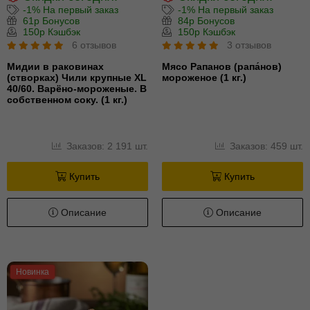
-1% На первый заказ
-1% На первый заказ
61р Бонусов
84р Бонусов
150р Кэшбэк
150р Кэшбэк
6 отзывов
3 отзывов
Мидии в раковинах
Мясо Рапанов (рапа́нов)
(створках) Чили крупные XL
мороженое (1 кг.)
40/60. Варёно-мороженые. В
собственном соку. (1 кг.)
Заказов: 2 191 шт.
Заказов: 459 шт.
Купить
Купить
Описание
Описание
Новинка