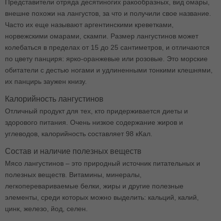
Представители отряда десятиногих ракообразных, вид омары,
внешне похожи на лангустов, за что и получили свое название.
Часто их еще называют аргентинскими креветками,
норвежскими омарами, скампи. Размер лангустинов может
колебаться в пределах от 15 до 25 сантиметров, и отличаются
по цвету панциря: ярко-оранжевые или розовые. Это морские
обитатели с дестью ногами и удлиненными тонкими клешнями,
их панцирь заужен книзу.
Калорийность лангустинов
Отличный продукт для тех, кто придерживается диеты и
здорового питания. Очень низкое содержание жиров и
углеводов, калорийность составляет 98 кКал.
Состав и наличие полезных веществ
Мясо лангустинов – это природный источник питательных и
полезных веществ. Витамины, минералы,
легкоперевариваемые белки, жиры и другие полезные
элементы, среди которых можно выделить: кальций, калий,
цинк, железо, йод, селен.