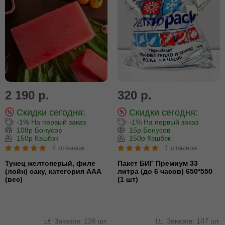
2 190 р.
320 р.
Скидки сегодня:
Скидки сегодня:
-1% На первый заказ
-1% На первый заказ
108р Бонусов
15р Бонусов
150р Кэшбэк
150р Кэшбэк
4 отзывов
1 отзывов
Тунец желтоперый, филе
Пакет БИГ Премиум 33
(лойн) cаку, категория ААА
литра (до 6 часов) 650*550
(вес)
(1 шт)
Заказов: 126 шт.
Заказов: 107 шт.