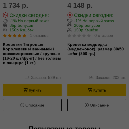
1 734 р.
4 148 р.
Скидки сегодня:
Скидки сегодня:
-1% На первый заказ
-1% На первый заказ
85р Бонусов
205р Бонусов
150р Кэшбэк
150р Кэшбэк
1 отзывов
0 отзывов
Креветки Тигровые
Креветка медведка
Королевские/ ваннамей /
(медвежонок), размер 30/50
свежемороженые / крупные
шт/кг (850 гр.)
(16-20 шт/фунт) / без головы
в панцире (1 кг.)
Заказов: 539 шт.
Заказов: 203 шт.
Купить
Купить
Описание
Описание
Популярные товары