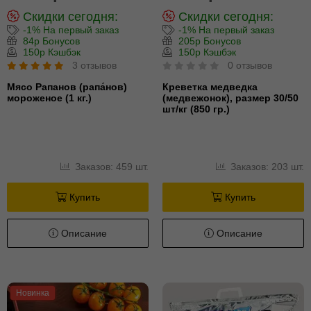
Скидки сегодня:
Скидки сегодня:
-1% На первый заказ
-1% На первый заказ
84р Бонусов
205р Бонусов
150р Кэшбэк
150р Кэшбэк
3 отзывов
0 отзывов
Мясо Рапанов (рапа́нов)
Креветка медведка
мороженое (1 кг.)
(медвежонок), размер 30/50
шт/кг (850 гр.)
Заказов: 459 шт.
Заказов: 203 шт.
Купить
Купить
Описание
Описание
Новинка