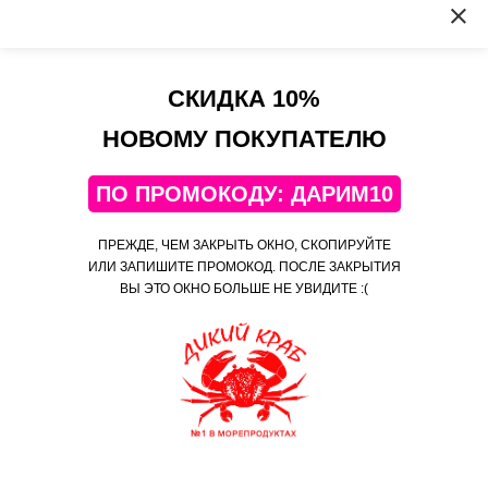
Гренландские креветки (морской дракон) с икрой,
70/90, сухая заморозка (400 гр)
Сергей
СКИДКА 10%
Достоинства
НОВОМУ ПОКУПАТЕЛЮ
😻
ПО ПРОМОКОДУ: ДАРИМ10
Комментарий
Мой любимый магазин!
ПРЕЖДЕ, ЧЕМ ЗАКРЫТЬ ОКНО, СКОПИРУЙТЕ
Мои любимые креветки!
ИЛИ ЗАПИШИТЕ ПРОМОКОД. ПОСЛЕ ЗАКРЫТИЯ
1
ВЫ ЭТО ОКНО БОЛЬШЕ НЕ УВИДИТЕ :(
Гренландские креветки (морской дракон) с икрой,
70/90, сухая заморозка (400 гр)
Вера
‹
›
Лента заказов
7 мин
назад
Yulia купил (а)
Достоинства
Креветки Тигровые Королевские/
закрыть
ваннамей / свежемороженые /
Супер!
крупные (16-20 шт/фунт) / без