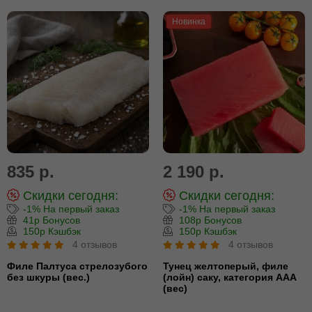
Новинка
835 р.
2 190 р.
Скидки сегодня:
Скидки сегодня:
-1% На первый заказ
-1% На первый заказ
41р Бонусов
108р Бонусов
150р Кэшбэк
150р Кэшбэк
4 отзывов
4 отзывов
Филе Палтуса стрелозубого
Тунец желтоперый, филе
без шкуры (вес.)
(лойн) cаку, категория ААА
(вес)