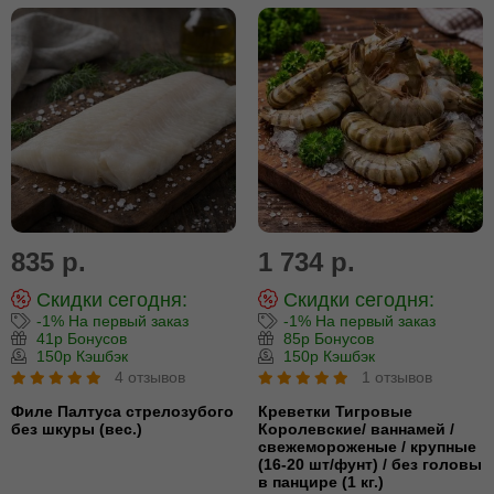
835 р.
1 734 р.
Скидки сегодня:
Скидки сегодня:
-1% На первый заказ
-1% На первый заказ
41р Бонусов
85р Бонусов
150р Кэшбэк
150р Кэшбэк
4 отзывов
1 отзывов
Филе Палтуса стрелозубого
Креветки Тигровые
без шкуры (вес.)
Королевские/ ваннамей /
свежемороженые / крупные
(16-20 шт/фунт) / без головы
в панцире (1 кг.)