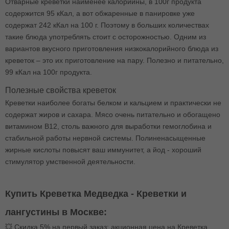
Отварные креветки наименее калорийны, в 100г продукта
содержится 95 кКал, а вот обжаренные в панировке уже
содержат 242 кКал на 100 г. Поэтому в больших количествах
такие блюда употреблять стоит с осторожностью. Одним из
вариантов вкусного приготовления низкокалорийного блюда из
креветок – это их приготовление на пару. Полезно и питательно,
99 кКал на 100г продукта.
Полезные свойства креветок
Креветки наиболее богаты белком и кальцием и практически не
содержат жиров и сахара. Мясо очень питательно и обогащено
витамином В12, столь важного для выработки гемоглобина и
стабильной работы нервной системы. Полиненасыщенные
жирные кислоты повысят ваш иммунитет, а йод - хороший
стимулятор умственной деятельности.
Купить Креветка Медведка - Креветки и
лангустины в Москве:
💥 Скидка 5% на первый заказ: акционная цена на Креветка