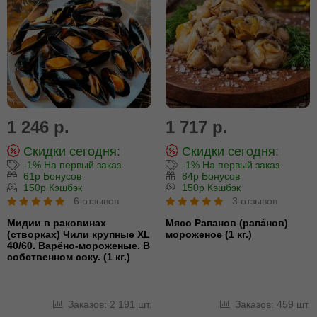
1 246 р.
1 717 р.
Скидки сегодня:
Скидки сегодня:
-1% На первый заказ
-1% На первый заказ
61р Бонусов
84р Бонусов
150р Кэшбэк
150р Кэшбэк
6 отзывов
3 отзывов
Мидии в раковинах
Мясо Рапанов (рапа́нов)
(створках) Чили крупные XL
мороженое (1 кг.)
40/60. Варёно-мороженые. В
собственном соку. (1 кг.)
Заказов: 2 191 шт.
Заказов: 459 шт.