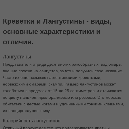
Креветки и Лангустины - виды,
основные характеристики и
отличия.
Лангустины
Представители отряда десятиногих ракообразных, вид омары,
внешне похожи на лангустов, за что и получили свое название.
Часто их еще называют аргентинскими креветками,
норвежскими омарами, скампи. Размер лангустинов может
колебаться в пределах от 15 до 25 сантиметров, и отличаются
по цвету панциря: ярко-оранжевые или розовые. Это морские
обитатели с дестью ногами и удлиненными тонкими клешнями,
их панцирь заужен книзу.
Калорийность лангустинов
Отличный продукт для тех, кто придерживается диеты и