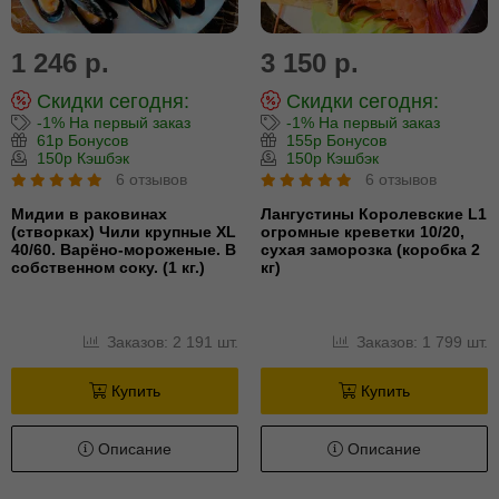
1 246 р.
3 150 р.
Скидки сегодня:
Скидки сегодня:
-1% На первый заказ
-1% На первый заказ
61р Бонусов
155р Бонусов
150р Кэшбэк
150р Кэшбэк
6 отзывов
6 отзывов
Мидии в раковинах
Лангустины Королевские L1
(створках) Чили крупные XL
огромные креветки 10/20,
40/60. Варёно-мороженые. В
сухая заморозка (коробка 2
собственном соку. (1 кг.)
кг)
Заказов: 2 191 шт.
Заказов: 1 799 шт.
Купить
Купить
Описание
Описание