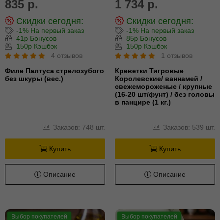
835 р.
1 734 р.
Скидки сегодня:
Скидки сегодня:
-1% На первый заказ
-1% На первый заказ
41р Бонусов
85р Бонусов
150р Кэшбэк
150р Кэшбэк
4 отзывов
1 отзывов
Филе Палтуса стрелозубого
Креветки Тигровые
без шкуры (вес.)
Королевские/ ваннамей /
свежемороженые / крупные
(16-20 шт/фунт) / без головы
в панцире (1 кг.)
Заказов: 748 шт.
Заказов: 539 шт.
Купить
Купить
Описание
Описание
Выбор покупателей
Выбор покупателей