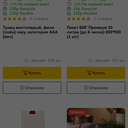
-1% На первый заказ
-1% На первый заказ
108р Бонусов
15р Бонусов
150р Кэшбэк
150р Кэшбэк
4 отзывов
1 отзывов
Тунец желтоперый, филе
Пакет БИГ Премиум 33
(лойн) cаку, категория ААА
литра (до 6 часов) 650*550
(вес)
(1 шт)
Заказов: 126 шт.
Заказов: 107 шт.
Купить
Купить
Описание
Описание
Новинка