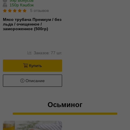
99р Бонусов
150р Кэшбэк
5 отзывов
Мясо трубача Премиум / без
льда / очищенное /
замороженное (500гр)
Заказов: 77 шт.
Купить
Описание
Осьминог