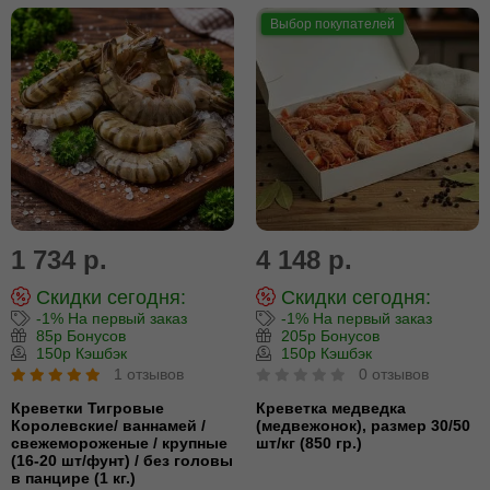
Выбор покупателей
1 734 р.
4 148 р.
Скидки сегодня:
Скидки сегодня:
-1% На первый заказ
-1% На первый заказ
85р Бонусов
205р Бонусов
150р Кэшбэк
150р Кэшбэк
1 отзывов
0 отзывов
Креветки Тигровые
Креветка медведка
Королевские/ ваннамей /
(медвежонок), размер 30/50
свежемороженые / крупные
шт/кг (850 гр.)
(16-20 шт/фунт) / без головы
в панцире (1 кг.)