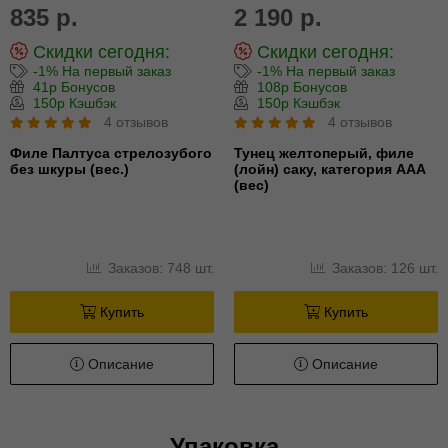
835 р.
2 190 р.
Скидки сегодня:
Скидки сегодня:
-1% На первый заказ
-1% На первый заказ
41р Бонусов
108р Бонусов
150р Кэшбэк
150р Кэшбэк
4 отзывов
4 отзывов
Филе Палтуса стрелозубого
Тунец желтоперый, филе
без шкуры (вес.)
(лойн) cаку, категория ААА
(вес)
Заказов: 748 шт.
Заказов: 126 шт.
Купить
Купить
Описание
Описание
Упаковка