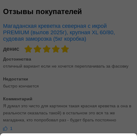
Отзывы покупателей
Магаданская креветка северная с икрой
PREMIUM (вылов 2025г), крупная XL 60/80,
судовая заморозка (5кг коробка)
денис
Достоинства
отличный вариант если не хочется переплачивать за фасовку
Недостатки
быстро кончается
Комментарий
Я думал это чисто для картинок такая красная креветка а она в
реальности оказалась такой) в остальном это вся та же
магаданка, кто попробовал раз - будет брать постоянно
1