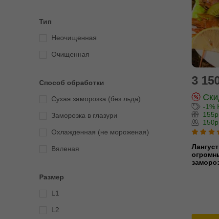
Тип
Неочищенная
Очищенная
3 150
Способ обработки
Скид
Сухая заморозка (без льда)
-1% 
155р
Заморозка в глазури
150р
Охлажденная (не мороженая)
Лангус
Вяленая
огромны
замороз
Размер
L1
L2