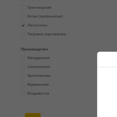
Гренландская
Ботан (гребенчатая)
Лангустины
Тигровые королевские
Производство
Магаданская
Сахалинская
Аргентинская
Мурманская
Владивосток