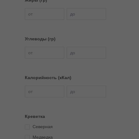
Жиры (гр)
от
до
Углеводы (гр)
от
до
Калорийность (кКал)
от
до
Креветка
Северная
Медведка