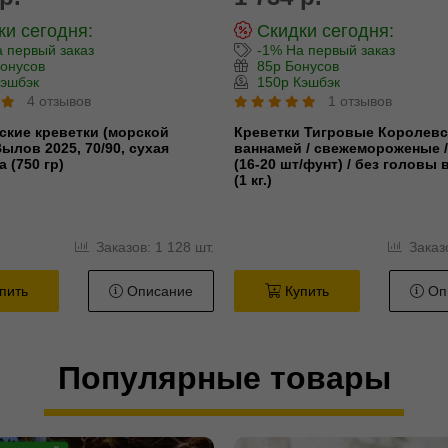
и сегодня:
Скидки сегодня:
 первый заказ
-1% На первый заказ
онусов
85р Бонусов
эшбэк
150р Кэшбэк
4 отзывов
1 отзывов
ские креветки (морской
Креветки Тигровые Королевс
ылов 2025, 70/90, сухая
ваннамей / свежемороженые 
 (750 гр)
(16-20 шт/фунт) / без головы 
(1 кг.)
Заказов: 1 128 шт.
Заказо
пить
Описание
Купить
Оп
Популярные товары