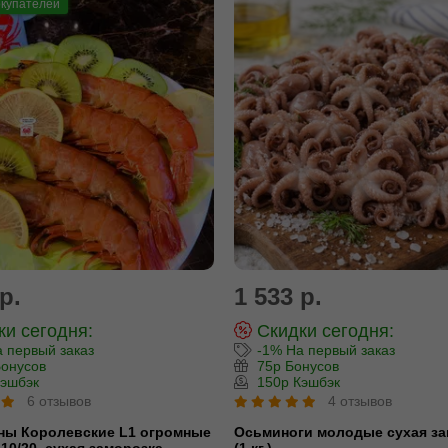
купателей
р.
1 533 р.
и сегодня:
Скидки сегодня:
 первый заказ
-1% На первый заказ
онусов
75р Бонусов
эшбэк
150р Кэшбэк
6 отзывов
4 отзывов
ны Королевские L1 огромные
Осьминоги молодые сухая за