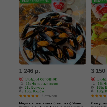
Выбор покупателей
Выбор по
1 246 р.
3 150 
Скидки сегодня:
Скидк
-1% На первый заказ
-1% На
61р Бонусов
155р Б
150р Кэшбэк
150р К
6 отзывов
Мидии в раковинах (створках) Чили
Лангусти