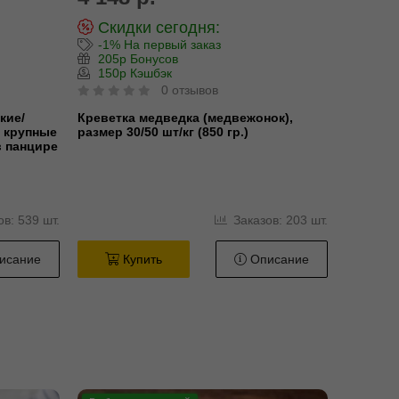
Скидки сегодня:
-1% На первый заказ
205р Бонусов
150р Кэшбэк
0 отзывов
кие/
Креветка медведка (медвежонок),
/ крупные
размер 30/50 шт/кг (850 гр.)
в панцире
в: 539 шт.
Заказов: 203 шт.
исание
Купить
Описание