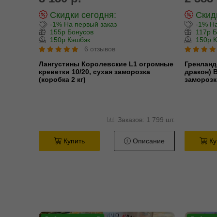
Скидки сегодня:
Скидк
-1% На первый заказ
-1% На
155р Бонусов
117р Б
150р Кэшбэк
150р К
6 отзывов
Лангустины Королевские L1 огромные
Гренланд
креветки 10/20, сухая заморозка
дракон) В
(коробка 2 кг)
заморозка
Заказов: 1 799 шт.
Купить
Описание
Ку