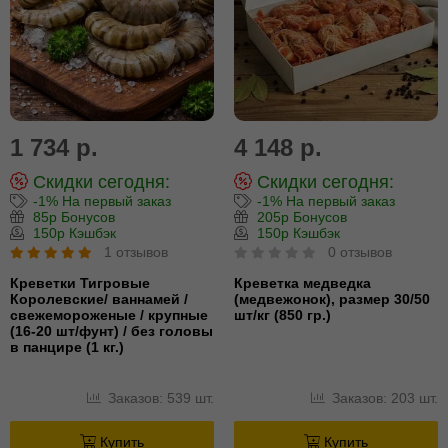
1 734 р.
4 148 р.
Скидки сегодня:
Скидки сегодня:
-1% На первый заказ
-1% На первый заказ
85р Бонусов
205р Бонусов
150р Кэшбэк
150р Кэшбэк
1 отзывов
0 отзывов
Креветки Тигровые
Креветка медведка
Королевские/ ваннамей /
(медвежонок), размер 30/50
свежемороженые / крупные
шт/кг (850 гр.)
(16-20 шт/фунт) / без головы
в панцире (1 кг.)
Заказов: 539 шт.
Заказов: 203 шт.
Купить
Купить