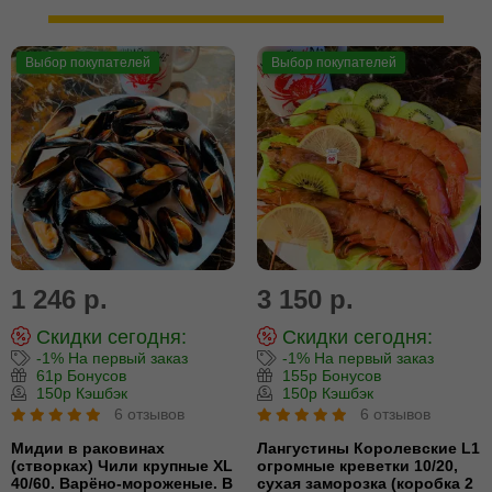
Выбор покупателей
Выбор покупателей
1 246 р.
3 150 р.
Скидки сегодня:
Скидки сегодня:
-1% На первый заказ
-1% На первый заказ
61р Бонусов
155р Бонусов
150р Кэшбэк
150р Кэшбэк
6 отзывов
6 отзывов
Мидии в раковинах
Лангустины Королевские L1
(створках) Чили крупные XL
огромные креветки 10/20,
40/60. Варёно-мороженые. В
сухая заморозка (коробка 2