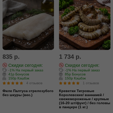
835 р.
1 734 р.
Скидки сегодня:
Скидки сегодня:
-1% На первый заказ
-1% На первый заказ
41р Бонусов
85р Бонусов
150р Кэшбэк
150р Кэшбэк
4 отзывов
1 отзывов
Филе Палтуса стрелозубого
Креветки Тигровые
без шкуры (вес.)
Королевские/ ваннамей /
свежемороженые / крупные
(16-20 шт/фунт) / без головы
в панцире (1 кг.)