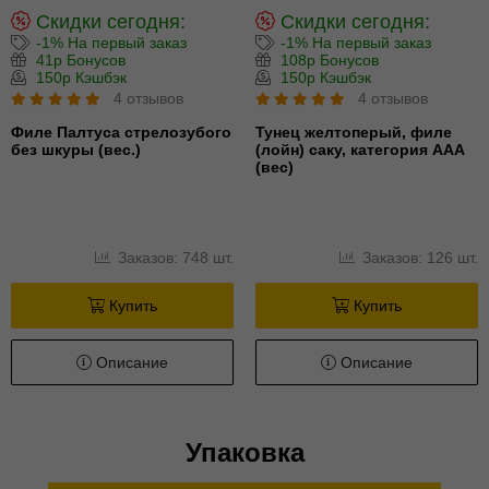
Скидки сегодня:
Скидки сегодня:
-1% На первый заказ
-1% На первый заказ
41р Бонусов
108р Бонусов
150р Кэшбэк
150р Кэшбэк
4 отзывов
4 отзывов
Филе Палтуса стрелозубого
Тунец желтоперый, филе
без шкуры (вес.)
(лойн) cаку, категория ААА
(вес)
Заказов: 748 шт.
Заказов: 126 шт.
Купить
Купить
Описание
Описание
Упаковка