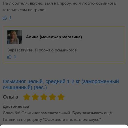
На любителя, вкусно, взял на пробу, но я люблю осьминога
готовить сам на гриле
1
Алина (менеджер магазина)
Здравствуйте. Я обожаю осьминогов
1
Осьминог целый, средний 1-2 кг (замороженный
очищенный) (вес.)
Ольга
Достоинства
Спасибо! Осьминог замечательный. Буду заказывать ещё.
Готовила по рецепту "Осьминоги в томатном соусе" -
получилось очень вкусно!