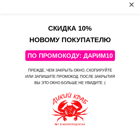
Недостатки
не заметила
1
СКИДКА 10%
НОВОМУ ПОКУПАТЕЛЮ
Дмитрий (менеджер магазина)
ПО ПРОМОКОДУ: ДАРИМ10
Здравствуйте. Ольга, будем рады видеть вас в числе
постоянных покупателей.
ПРЕЖДЕ, ЧЕМ ЗАКРЫТЬ ОКНО, СКОПИРУЙТЕ
0
ИЛИ ЗАПИШИТЕ ПРОМОКОД. ПОСЛЕ ЗАКРЫТИЯ
ВЫ ЭТО ОКНО БОЛЬШЕ НЕ УВИДИТЕ :(
Осьминог целый, крупный 2-3 кг (замороженный
очищенный)
Елена
‹
›
Лента заказов
6 мин
назад
Yulia купил (а)
Достоинства
Креветки Тигровые Королевские/
закрыть
ваннамей / свежемороженые /
Шикарный осьминог!!! Огромный, но для большой компании- то,
крупные (16-20 шт/фунт) / без