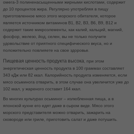
омега-3 полиненасыщенными жирными кислотами, содержит
до 10 процентов жира. Регулярно употребляя в пищу
приготовленное мясо этого морского обитателя, которое
является источником витаминов В1, В2, В3, В6, В9, В12 и
содержит такие микроэлементы, как калий, кальций, магний,
фосфор, железо, йод, селен, вы не только получите
удовольствие от приятного специфического вкуса, но и
положительно повлияете на свое здоровье.
Пищевая ценность продукта высока
, при этом
энергетическая ценность продукта в 100 граммах составляет
343 кДж или 82 ккал. Калорийность продукта изменяется, если
мясо осьминога отварить, в этом случае она увеличится уже до
102 ккал, у жареного составит 164 ккал.
Во многих культурах осьминог – излюбленная пища, а в
японской кухне его едят даже в сыром виде. Мясо этого
морского представителя можно отварить, зажарить на
сковороде или гриле, приготовить салат и даже потушить.