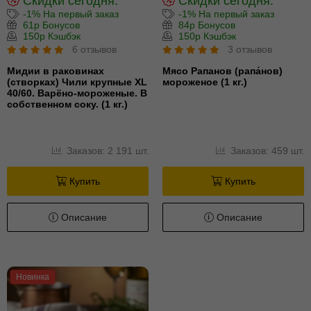
Скидки сегодня:
Скидки сегодня:
-1% На первый заказ
-1% На первый заказ
61р Бонусов
84р Бонусов
150р Кэшбэк
150р Кэшбэк
6 отзывов
3 отзывов
Мидии в раковинах
Мясо Рапанов (рапа́нов)
(створках) Чили крупные XL
мороженое (1 кг.)
40/60. Варёно-мороженые. В
собственном соку. (1 кг.)
Заказов: 2 191 шт.
Заказов: 459 шт.
Купить
Купить
Описание
Описание
Новинка