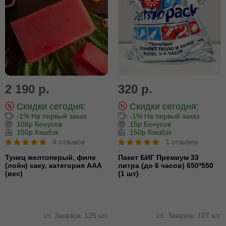
2 190 р.
320 р.
Скидки сегодня:
Скидки сегодня:
-1% На первый заказ
-1% На первый заказ
108р Бонусов
15р Бонусов
150р Кэшбэк
150р Кэшбэк
4 отзывов
1 отзывов
Тунец желтоперый, филе
Пакет БИГ Премиум 33
(лойн) cаку, категория ААА
литра (до 6 часов) 650*550
(вес)
(1 шт)
Заказов: 126 шт.
Заказов: 107 шт.