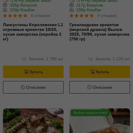
-1% На первый заказ
-1% На первый заказ
155р Бонусов
117р Бонусов
150р Кэшбэк
150р Кэшбэк
6 отзывов
4 отзывов
Лангустины Королевские L1
Гренландские креветки
огромные креветки 10/20,
(морской дракон) Вылов
сухая заморозка (коробка 2
2025, 70/90, сухая заморозка
кг)
(750 гр)
Заказов: 1 799 шт.
Заказов: 1 128 шт.
Купить
Купить
Описание
Описание
Выбор покупателей