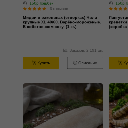
150р Кэшбэк
150р К
6 отзывов
Мидии в раковинах (створках) Чили
Лангусти
крупные XL 40/60. Варёно-мороженые.
креветки 
В собственном соку. (1 кг.)
(коробка 
Заказов: 2 191 шт.
Купить
Описание
Ку