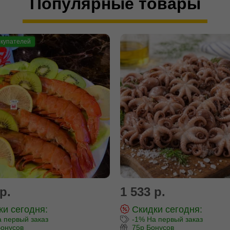
Популярные товары
купателей
р.
1 533 р.
и сегодня:
Скидки сегодня:
 первый заказ
-1% На первый заказ
онусов
75р Бонусов