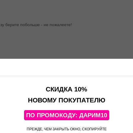
у берите побольше - не пожалеете!
СКИДКА 10%
НОВОМУ ПОКУПАТЕЛЮ
м краба сама… вышло мягко говоря неважно… не знаю, что было не
ПО ПРОМОКОДУ: ДАРИМ10
риться профессионалам. Купила пельмени Дикого Краба: очень вкус
ПРЕЖДЕ, ЧЕМ ЗАКРЫТЬ ОКНО, СКОПИРУЙТЕ