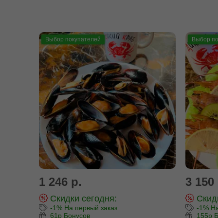
Выбор покупателей
Выбор по
1 246 р.
3 150 
Скидки сегодня:
Скидк
-1% На первый заказ
-1% На
61р Бонусов
155р Б