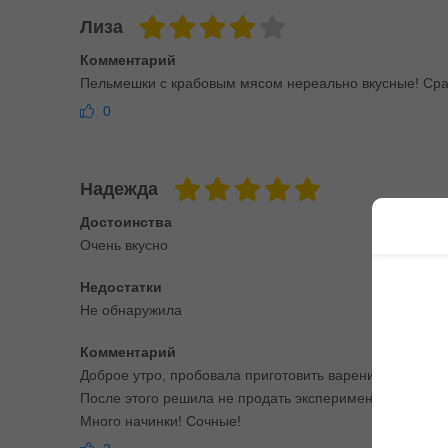
Лиза
Комментарий
Пельмешки с крабовым мясом нереально вкусные! Сраз
0
Надежда
Достоинства
Очень вкусно
Недостатки
Не обнаружила
Комментарий
Доброе утро, пробовала приготовить вареники с мясо
После этого решила не продать экспериментов, а дове
Много начинки! Сочные!