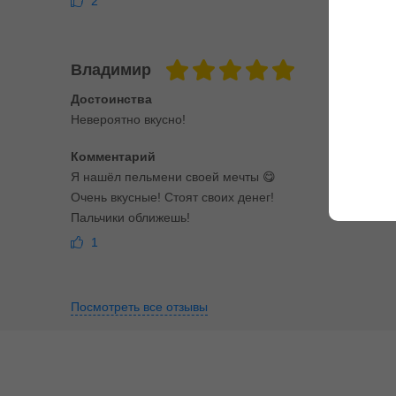
2
Владимир
Достоинства
Невероятно вкусно!
Комментарий
Я нашёл пельмени своей мечты 😋
Очень вкусные! Стоят своих денег!
Пальчики оближешь!
1
Посмотреть все отзывы