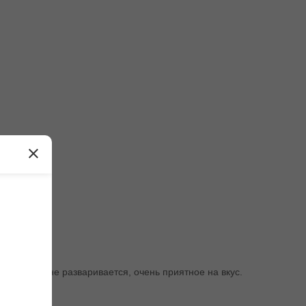
 так …
но! Тесто не разваривается, очень приятное на вкус.