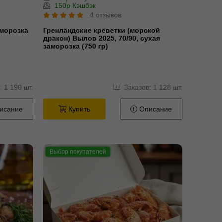
150р Кэшбэк
4 отзывов
морозка
Гренландские креветки (морской
дракон) Вылов 2025, 70/90, сухая
заморозка (750 гр)
 1 190 шт.
Заказов: 1 128 шт.
исание
Купить
Описание
Выбор покупателей