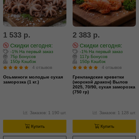
1 533 р.
2 383 р.
Скидки сегодня:
Скидки сегодня:
-1% На первый заказ
-1% На первый заказ
75р Бонусов
117р Бонусов
150р Кэшбэк
150р Кэшбэк
4 отзывов
4 отзывов
Осьминоги молодые сухая
Гренландские креветки
заморозка (1 кг.)
(морской дракон) Вылов
2025, 70/90, сухая заморозка
(750 гр)
Заказов: 1 190 шт.
Заказов: 1 128 шт.
Купить
Купить