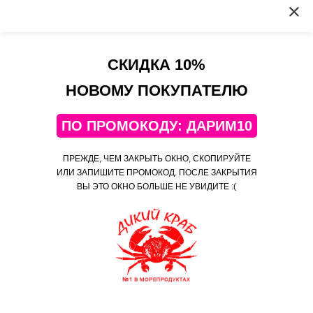
Оптовые продажи
Оферта сервиса
Политика
конфиденциальности
СКИДКА 10%
Контакты
НОВОМУ ПОКУПАТЕЛЮ
+7(495)108-52-06
ПО ПРОМОКОДУ: ДАРИМ10
Telegram
Яндекс Дзен
ПРЕЖДЕ, ЧЕМ ЗАКРЫТЬ ОКНО, СКОПИРУЙТЕ
Яндекс Коллекции
ИЛИ ЗАПИШИТЕ ПРОМОКОД. ПОСЛЕ ЗАКРЫТИЯ
ВЫ ЭТО ОКНО БОЛЬШЕ НЕ УВИДИТЕ :(
‹
›
Лента заказов
4 мин
назад
© 2026 «Дикий Краб» — магазин сертифицированных морепродуктов. Доставка
Yulia купил (а)
камчатского краба, красной икры, креветок, гребешков и мидий, всегда дешево!
Креветки Тигровые Королевские/
закрыть
ваннамей / свежемороженые /