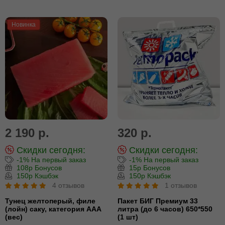
Новинка
2 190 р.
320 р.
Скидки сегодня:
Скидки сегодня:
-1% На первый заказ
-1% На первый заказ
108р Бонусов
15р Бонусов
150р Кэшбэк
150р Кэшбэк
4 отзывов
1 отзывов
Тунец желтоперый, филе
Пакет БИГ Премиум 33
(лойн) cаку, категория ААА
литра (до 6 часов) 650*550
(вес)
(1 шт)