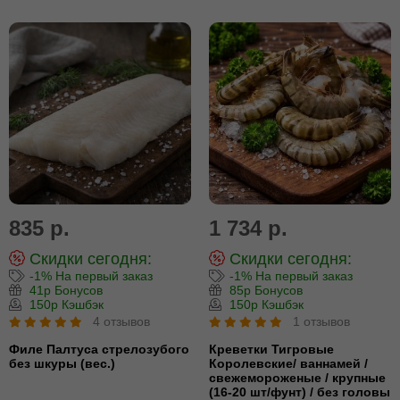
835 р.
1 734 р.
Скидки сегодня:
Скидки сегодня:
-1% На первый заказ
-1% На первый заказ
41р Бонусов
85р Бонусов
150р Кэшбэк
150р Кэшбэк
4 отзывов
1 отзывов
Филе Палтуса стрелозубого
Креветки Тигровые
без шкуры (вес.)
Королевские/ ваннамей /
свежемороженые / крупные
(16-20 шт/фунт) / без головы