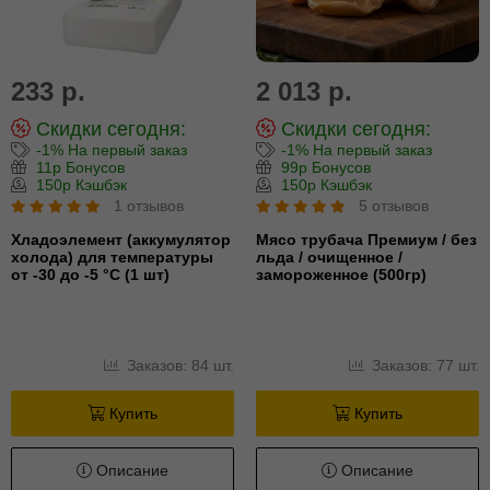
233 р.
2 013 р.
Скидки сегодня:
Скидки сегодня:
-1% На первый заказ
-1% На первый заказ
11р Бонусов
99р Бонусов
150р Кэшбэк
150р Кэшбэк
1 отзывов
5 отзывов
Хладоэлемент (аккумулятор
Мясо трубача Премиум / без
холода) для температуры
льда / очищенное /
от -30 до -5 °С (1 шт)
замороженное (500гр)
Заказов: 84 шт.
Заказов: 77 шт.
Купить
Купить
Описание
Описание