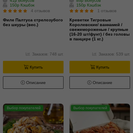
41р Бонусов
85р Бонусов
150р Кэшбэк
150р Кэшбэк
4 отзывов
1 отзывов
Филе Палтуса стрелозубого
Креветки Тигровые
без шкуры (вес.)
Королевские/ ваннамей /
свежемороженые / крупные
(16-20 шт/фунт) / без головы
в панцире (1 кг.)
Заказов: 748 шт.
Заказов: 539 шт.
Купить
Купить
Описание
Описание
Выбор покупателей
Выбор покупателей