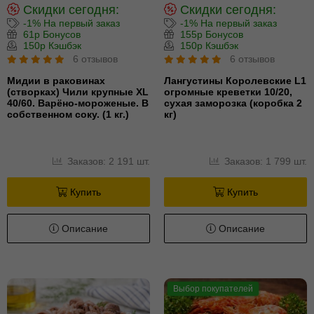
Скидки сегодня:
Скидки сегодня:
-1% На первый заказ
-1% На первый заказ
61р Бонусов
155р Бонусов
150р Кэшбэк
150р Кэшбэк
6 отзывов
6 отзывов
Мидии в раковинах
Лангустины Королевские L1
(створках) Чили крупные XL
огромные креветки 10/20,
40/60. Варёно-мороженые. В
сухая заморозка (коробка 2
собственном соку. (1 кг.)
кг)
Заказов: 2 191 шт.
Заказов: 1 799 шт.
Купить
Купить
Описание
Описание
Выбор покупателей