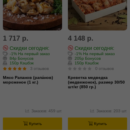
1 717 р.
4 148 р.
Скидки сегодня:
Скидки сегодня:
-1% На первый заказ
-1% На первый заказ
84р Бонусов
205р Бонусов
150р Кэшбэк
150р Кэшбэк
3 отзывов
0 отзывов
Мясо Рапанов (рапа́нов)
Креветка медведка
мороженое (1 кг.)
(медвежонок), размер 30/50
шт/кг (850 гр.)
Заказов: 459 шт.
Заказов: 203 шт.
Купить
Купить