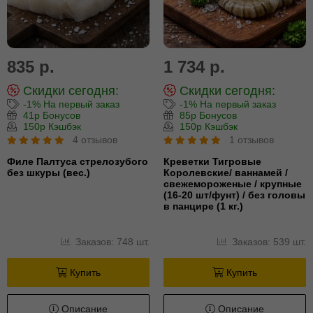
835 р.
1 734 р.
Скидки сегодня:
Скидки сегодня:
-1% На первый заказ
-1% На первый заказ
41р Бонусов
85р Бонусов
150р Кэшбэк
150р Кэшбэк
4 отзывов
1 отзывов
Филе Палтуса стрелозубого
Креветки Тигровые
без шкуры (вес.)
Королевские/ ваннамей /
свежемороженые / крупные
(16-20 шт/фунт) / без головы
в панцире (1 кг.)
Заказов: 748 шт.
Заказов: 539 шт.
Купить
Купить
Описание
Описание