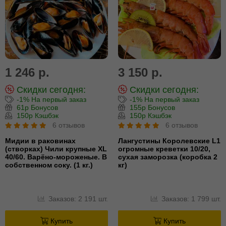
1 246 р.
3 150 р.
Скидки сегодня:
Скидки сегодня:
-1% На первый заказ
-1% На первый заказ
61р Бонусов
155р Бонусов
150р Кэшбэк
150р Кэшбэк
6 отзывов
6 отзывов
Мидии в раковинах
Лангустины Королевские L1
(створках) Чили крупные XL
огромные креветки 10/20,
40/60. Варёно-мороженые. В
сухая заморозка (коробка 2
собственном соку. (1 кг.)
кг)
Заказов: 2 191 шт.
Заказов: 1 799 шт.
Купить
Купить