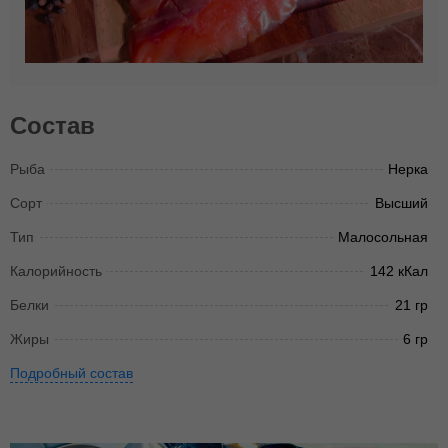
Состав
Рыба
Нерка
Сорт
Высший
Тип
Малосольная
Калорийность
142 кКал
Белки
21 гр
Жиры
6 гр
Подробный состав