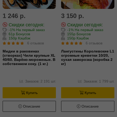
1 246 р.
3 150 р.
Скидки сегодня:
Скидки сегодня:
-1% На первый заказ
-1% На первый заказ
61р Бонусов
155р Бонусов
150р Кэшбэк
150р Кэшбэк
6 отзывов
6 отзывов
Мидии в раковинах
Лангустины Королевские L1
(створках) Чили крупные XL
огромные креветки 10/20,
40/60. Варёно-мороженые. В
сухая заморозка (коробка 2
собственном соку. (1 кг.)
кг)
Заказов: 2 191 шт.
Заказов: 1 799 шт.
Купить
Купить
Описание
Описание