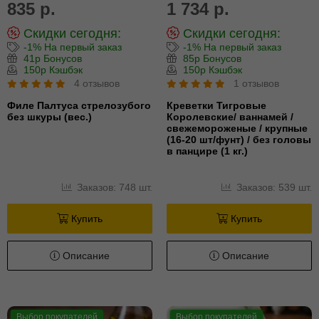
835 р.
1 734 р.
Скидки сегодня:
Скидки сегодня:
-1% На первый заказ
-1% На первый заказ
41р Бонусов
85р Бонусов
150р Кэшбэк
150р Кэшбэк
4 отзывов
1 отзывов
Филе Палтуса стрелозубого
Креветки Тигровые
без шкуры (вес.)
Королевские/ ваннамей /
свежемороженые / крупные
(16-20 шт/фунт) / без головы
в панцире (1 кг.)
Заказов: 748 шт.
Заказов: 539 шт.
Купить
Купить
Описание
Описание
Выбор покупателей
Выбор покупателей