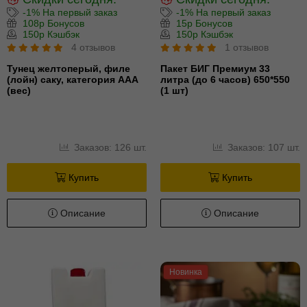
-1% На первый заказ
-1% На первый заказ
108р Бонусов
15р Бонусов
150р Кэшбэк
150р Кэшбэк
4 отзывов
1 отзывов
Тунец желтоперый, филе
Пакет БИГ Премиум 33
(лойн) cаку, категория ААА
литра (до 6 часов) 650*550
(вес)
(1 шт)
Заказов: 126 шт.
Заказов: 107 шт.
Купить
Купить
Описание
Описание
Новинка