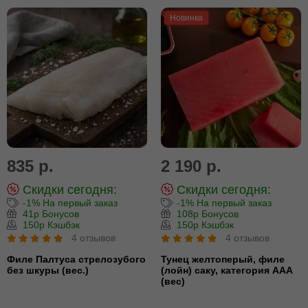
Новинка
835 р.
2 190 р.
Скидки сегодня:
Скидки сегодня:
-1% На первый заказ
-1% На первый заказ
41р Бонусов
108р Бонусов
150р Кэшбэк
150р Кэшбэк
4 отзывов
4 отзывов
Филе Палтуса стрелозубого
Тунец желтоперый, филе
без шкуры (вес.)
(лойн) cаку, категория ААА
(вес)