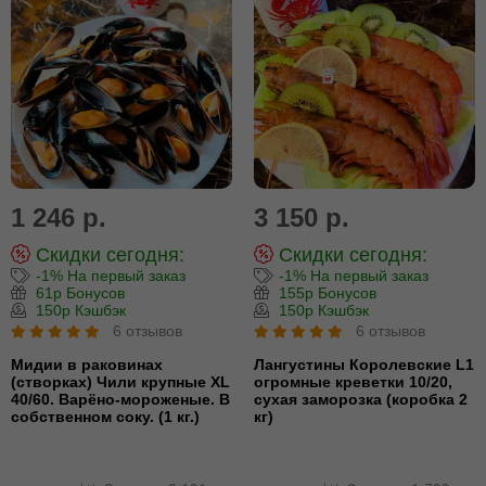
1 246 р.
3 150 р.
Скидки сегодня:
Скидки сегодня:
-1% На первый заказ
-1% На первый заказ
61р Бонусов
155р Бонусов
150р Кэшбэк
150р Кэшбэк
6 отзывов
6 отзывов
Мидии в раковинах
Лангустины Королевские L1
(створках) Чили крупные XL
огромные креветки 10/20,
40/60. Варёно-мороженые. В
сухая заморозка (коробка 2
собственном соку. (1 кг.)
кг)