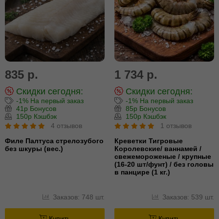
835 р.
1 734 р.
Скидки сегодня:
Скидки сегодня:
-1% На первый заказ
-1% На первый заказ
41р Бонусов
85р Бонусов
150р Кэшбэк
150р Кэшбэк
4 отзывов
1 отзывов
Филе Палтуса стрелозубого
Креветки Тигровые
без шкуры (вес.)
Королевские/ ваннамей /
свежемороженые / крупные
(16-20 шт/фунт) / без головы
в панцире (1 кг.)
Заказов: 748 шт.
Заказов: 539 шт.
Купить
Купить