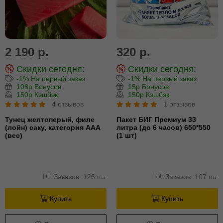
2 190 р.
320 р.
Скидки сегодня:
Скидки сегодня:
-1% На первый заказ
-1% На первый заказ
108р Бонусов
15р Бонусов
150р Кэшбэк
150р Кэшбэк
4 отзывов
1 отзывов
Тунец желтоперый, филе
Пакет БИГ Премиум 33
(лойн) cаку, категория ААА
литра (до 6 часов) 650*550
(вес)
(1 шт)
Заказов: 126 шт.
Заказов: 107 шт.
Купить
Купить