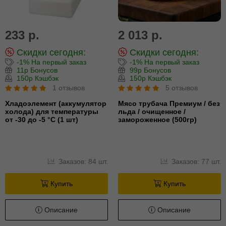
233 р.
2 013 р.
Скидки сегодня:
Скидки сегодня:
-1% На первый заказ
-1% На первый заказ
11р Бонусов
99р Бонусов
150р Кэшбэк
150р Кэшбэк
1 отзывов
5 отзывов
Хладоэлемент (аккумулятор
Мясо трубача Премиум / без
холода) для температуры
льда / очищенное /
от -30 до -5 °С (1 шт)
замороженное (500гр)
Заказов: 84 шт.
Заказов: 77 шт.
Купить
Купить
Описание
Описание