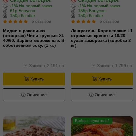
-1% На первый заказ
-1% На первый заказ
61р Бонусов
155р Бонусов
150р Кэшбэк
150р Кэшбэк
6 отзывов
6 отзывов
Мидии в раковинах
Лангустины Королевские L1
(створках) Чили крупные XL
огромные креветки 10/20,
40/60. Варёно-мороженые. В
сухая заморозка (коробка 2
собственном соку. (1 кг.)
кг)
Заказов: 2 191 шт.
Заказов: 1 799 шт.
Купить
Купить
Описание
Описание
Выбор покупателей