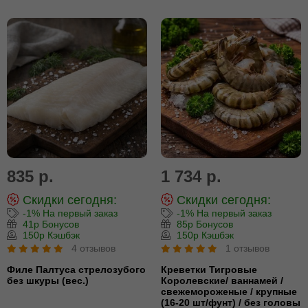
835 р.
1 734 р.
Скидки сегодня:
Скидки сегодня:
-1% На первый заказ
-1% На первый заказ
41р Бонусов
85р Бонусов
150р Кэшбэк
150р Кэшбэк
4 отзывов
1 отзывов
Филе Палтуса стрелозубого
Креветки Тигровые
без шкуры (вес.)
Королевские/ ваннамей /
свежемороженые / крупные
(16-20 шт/фунт) / без головы