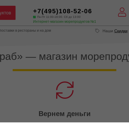
+7(495)108-52-06
уктов
Пн-Пт 11:00-18:00. Сб до 13:00
Интернет-магазин морепродуктов №1
оставки в рестораны и на дом
Наши
Скидки
Краб» — магазин морепрод
Вернем деньги