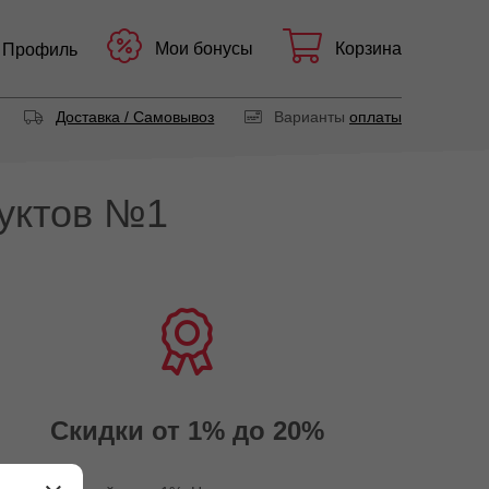
Мои бонусы
Корзина
Профиль
Доставка / Самовывоз
Варианты
оплаты
уктов №1
Скидки от 1% до 20%