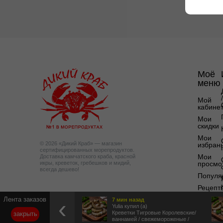
Моё
меню
/
Мой
кабине
Мои
скидки
Мои
© 2026 «Дикий Краб» — магазин
избран
сертифицированных морепродуктов.
Мои
Доставка камчатского краба, красной
икры, креветок, гребешков и мидий,
просмо
всегда дешево!
Популя
Рецепт
‹
Лента заказов
7 мин
назад
Yulia купил (а)
Креветки Тигровые Королевские/
закрыть
ваннамей / свежемороженые /