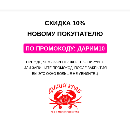
по
Всё очень вкусно! А если Вам не понравится, мы
С
вернем деньги.
СКИДКА 10%
НОВОМУ ПОКУПАТЕЛЮ
9 357 выполненных заказ
ПО ПРОМОКОДУ: ДАРИМ10
"Дикий Краб" — всегда низкие цены!
ПРЕЖДЕ, ЧЕМ ЗАКРЫТЬ ОКНО, СКОПИРУЙТЕ
ИЛИ ЗАПИШИТЕ ПРОМОКОД. ПОСЛЕ ЗАКРЫТИЯ
ВЫ ЭТО ОКНО БОЛЬШЕ НЕ УВИДИТЕ :(
Мобильное приложение
Самые выгодные предложения в мобильном приложении!