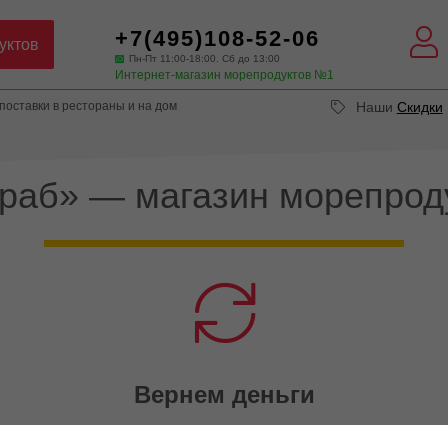
+7(495)108-52-06
уктов
Пн-Пт 11:00-18:00. Сб до 13:00
Интернет-магазин морепродуктов №1
оставки в рестораны и на дом
Наши
Скидки
Краб» — магазин морепрод
Вернем деньги