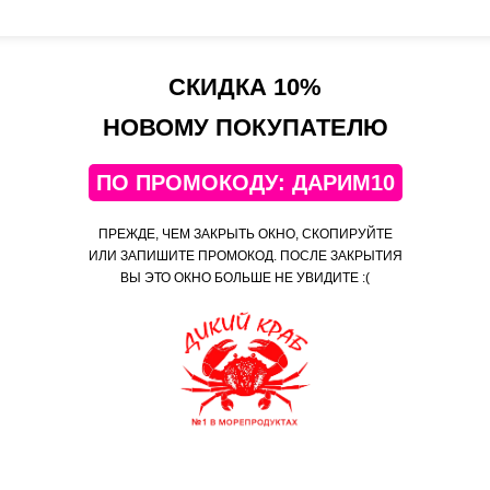
по
Всё очень вкусно! А если Вам не понравится, мы
С
вернем деньги.
СКИДКА 10%
НОВОМУ ПОКУПАТЕЛЮ
9 357 выполненных заказ
ПО ПРОМОКОДУ: ДАРИМ10
"Дикий Краб" — всегда низкие цены!
ПРЕЖДЕ, ЧЕМ ЗАКРЫТЬ ОКНО, СКОПИРУЙТЕ
ИЛИ ЗАПИШИТЕ ПРОМОКОД. ПОСЛЕ ЗАКРЫТИЯ
ВЫ ЭТО ОКНО БОЛЬШЕ НЕ УВИДИТЕ :(
Мобильное приложение
Самые выгодные предложения в мобильном приложении!