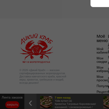
Моё
меню
/
Мой
кабине
Мои
скидки
Мои
© 2026 «Дикий Краб» — магазин
избран
сертифицированных морепродуктов.
Мои
Доставка камчатского краба, красной
икры, креветок, гребешков и мидий,
просмо
всегда дешево!
Популя
Рецепт
‹
Лента заказов
7 мин
назад
Yulia купил (а)
Креветки Тигровые Королевские/
закрыть
ваннамей / свежемороженые /