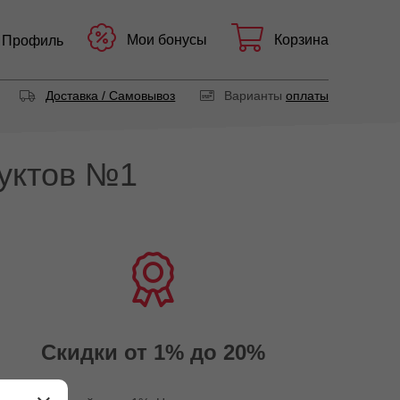
Мои бонусы
Корзина
Профиль
Доставка / Самовывоз
Варианты
оплаты
уктов №1
Скидки от 1% до 20%