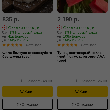
835 р.
2 190 р.
Скидки сегодня:
Скидки сегодня:
-1% На первый заказ
-1% На первый заказ
41р Бонусов
108р Бонусов
150р Кэшбэк
150р Кэшбэк
4 отзывов
4 отзывов
Филе Палтуса стрелозубого
Тунец желтоперый, филе
без шкуры (вес.)
(лойн) cаку, категория ААА
(вес)
Заказов: 748 шт.
Заказов: 126 шт.
Купить
Купить
Описание
Описание