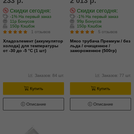
233 р.
2 013 р.
Скидки сегодня:
Скидки сегодня:
-1% На первый заказ
-1% На первый заказ
11р Бонусов
99р Бонусов
150р Кэшбэк
150р Кэшбэк
1 отзывов
5 отзывов
Хладоэлемент (аккумулятор
Мясо трубача Премиум / без
холода) для температуры
льда / очищенное /
от -30 до -5 °С (1 шт)
замороженное (500гр)
Заказов: 84 шт.
Заказов: 77 шт.
Купить
Купить
Описание
Описание